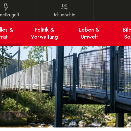
lzugriff
Ich möchte
ell­zugriff
Ich möchte
avigation
lles &
Politik &
Leben &
Bil
trät
Verwaltung
Umwelt
So