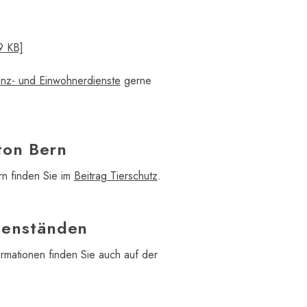
9 KB]
anz- und Einwohnerdienste
gerne
ton Bern
rn finden Sie im
Beitrag Tierschutz
.
genständen
rmationen finden Sie auch auf der