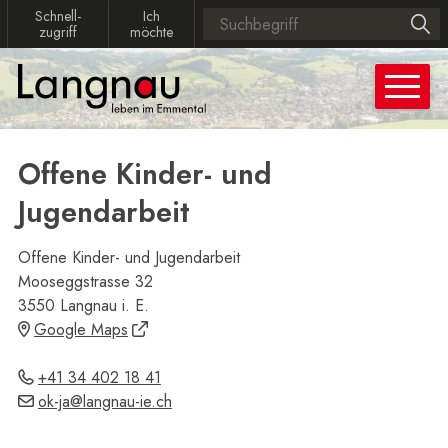
Navigieren in Langnau
Schnellnavigation
Schnellzugriff
Ich möchte
Schnell­
Ich
Suchbegriff
Such
zugriff
möchte
Hauptn
Offene Kinder- und
Jugendarbeit
Offene Kinder- und Jugendarbeit
Mooseggstrasse 32
Adresse
3550 Langnau i. E.
Google Maps
+41 34 402 18 41
ok-ja@langnau-ie.ch