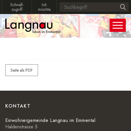
Navigieren in Langnau
Schnellnavigation
Schnellzugriff
Ich möchte
Schnell­
Ich
Suchbegriff
Such
zugriff
möchte
Hauptn
Seite als PDF
Footer
KONTAKT
Einwohnergemeinde Langnau im Emmental
Haldenstrasse 5