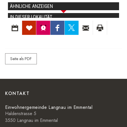
Seite als PDF
Footer
KONTAKT
Einwohnergemeinde Langnau im Emmental
Haldenstrasse 5
3550 Langnau im Emmental