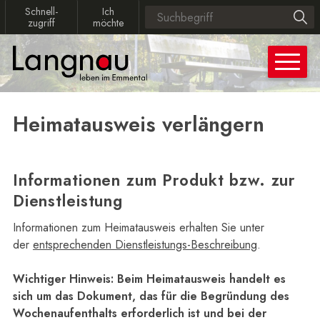
Navigieren in Langnau
Schnellnavigation
Schnellzugriff
Ich möchte
Schnell­
Ich
Suchbegriff
Such
zugriff
möchte
Hauptn
Heimatausweis verlängern
Informationen zum Produkt bzw. zur
Dienstleistung
Informationen zum Heimatausweis erhalten Sie unter
der
entsprechenden Dienstleistungs-Beschreibung
.
Wichtiger Hinweis: Beim Heimatausweis handelt es
sich um das Dokument, das für die Begründung des
Wochenaufenthalts erforderlich ist und bei der