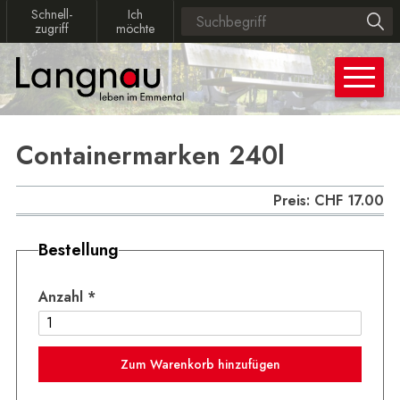
Navigieren in Langnau
Schnellnavigation
Schnellzugriff
Ich möchte
Schnell­
Ich
Suchbegriff
Such
zugriff
möchte
Hauptn
Containermarken 240l
Preis: CHF 17.00
Bestellung
Anzahl
*
Zum Warenkorb hinzufügen