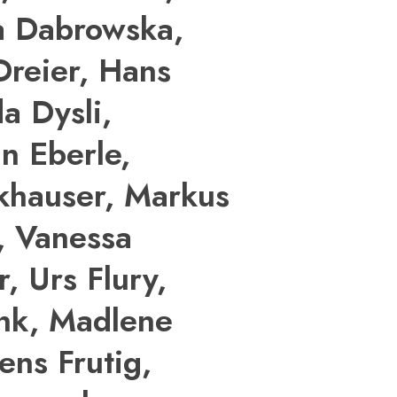
a Dabrowska,
Dreier, Hans
a Dysli,
an Eberle,
khauser, Markus
r, Vanessa
, Urs Flury,
ank, Madlene
ens Frutig,