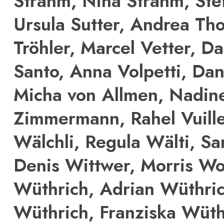
Strahm, Nina Strahm, Ste
Ursula Sutter, Andrea Th
Tröhler, Marcel Vetter, Da
Santo, Anna Volpetti, Dan
Micha von Allmen, Nadin
Zimmermann, Rahel Vuill
Wälchli, Regula Wälti, Sa
Denis Wittwer, Morris W
Wüthrich, Adrian Wüthri
Wüthrich, Franziska Wüth