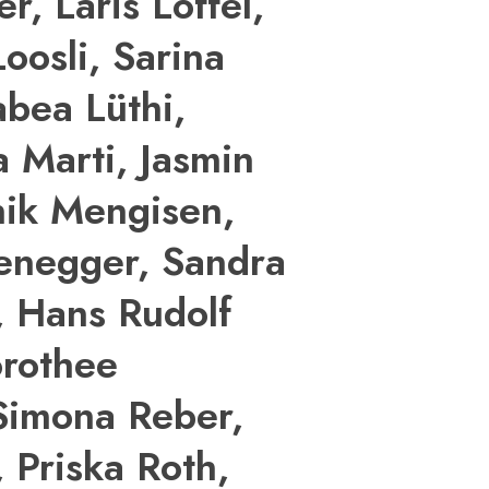
r, Laris Löffel,
oosli, Sarina
abea Lüthi,
a Marti, Jasmin
nik Mengisen,
enegger, Sandra
, Hans Rudolf
orothee
 Simona Reber,
 Priska Roth,