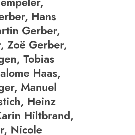
Gempeler,
erber, Hans
rtin Gerber,
r, Zoë Gerber,
lgen, Tobias
Salome Haas,
ger, Manuel
tich, Heinz
arin Hiltbrand,
r, Nicole