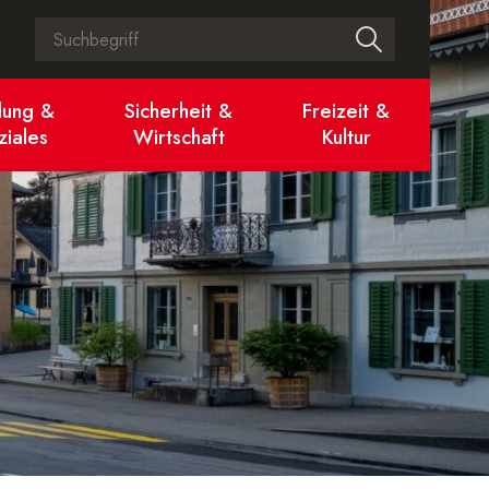
Suchbegriff
Suche start
dung &
Sicherheit &
Freizeit &
ziales
Wirtschaft
Kultur