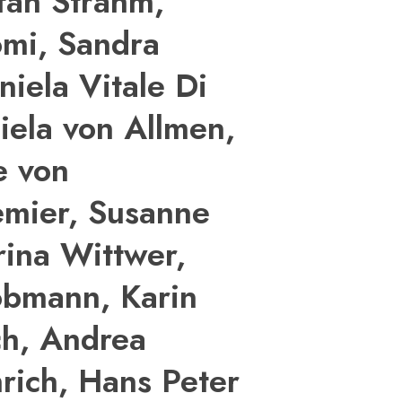
fan Strahm,
omi, Sandra
niela Vitale Di
iela von Allmen,
e von
emier, Susanne
rina Wittwer,
obmann, Karin
ch, Andrea
rich, Hans Peter