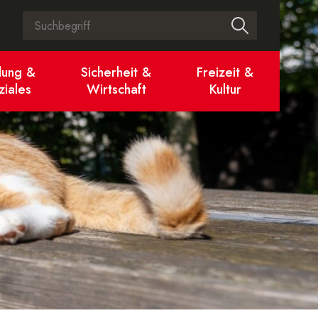
Suchbegriff
Suche start
dung &
Sicherheit &
Freizeit &
ziales
Wirtschaft
Kultur