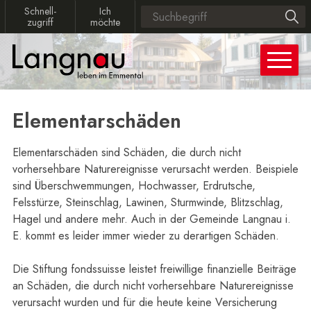
Navigieren in Langnau
Schnellnavigation
Schnellzugriff
Ich möchte
Schnell­
Ich
Suchbegriff
Such
zugriff
möchte
Hauptn
Elementarschäden
Elementarschäden sind Schäden, die durch nicht
vorhersehbare Naturereignisse verursacht werden. Beispiele
sind Überschwemmungen, Hochwasser, Erdrutsche,
Felsstürze, Steinschlag, Lawinen, Sturmwinde, Blitzschlag,
Hagel und andere mehr. Auch in der Gemeinde Langnau i.
E. kommt es leider immer wieder zu derartigen Schäden.
Die Stiftung fondssuisse leistet freiwillige finanzielle Beiträge
an Schäden, die durch nicht vorhersehbare Naturereignisse
verursacht wurden und für die heute keine Versicherung